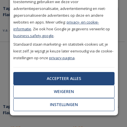
toestemming gebruiken we deze voor
Tapijt Nouwens-Bogaers
Tapijt Nouwens-Bogaers
advertentiepersonalisatie, advertentiemeting en niet-
Flair 29768
Flair 29760
gepersonaliseerde advertenties op deze en andere
websites en apps. Meer uitleg:
privacy- en cookie-
informatie
. Zie ook hoe Google je gegevens verwerkt op
48,25
48,25
v.a.
per m2
v.a.
per m2
business.safety.google
.
Standaard staan marketing- en statistiek-cookies uit; je
kiest zelf. Je wijzigt je keuze later eenvoudig via de cookie-
instellingen op onze
privacy-pagina
.
ACCEPTEER ALLES
WEIGEREN
INSTELLINGEN
Tapijt Nouwens-Bogaers
Tapijt Nouwens-Bogaers
Flair 29758
Flair 29738