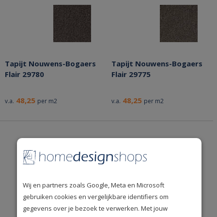
Tapijt Nouwens-Bogaers
Tapijt Nouwens-Bogaers
Flair 29780
Flair 29775
48,25
48,25
v.a.
per m2
v.a.
per m2
Wij en partners zoals Google, Meta en Microsoft
gebruiken cookies en vergelijkbare identifiers om
gegevens over je bezoek te verwerken. Met jouw