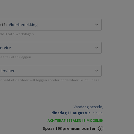
et?:
Vloerbedekking
deld 3 tot 5 werkdagen
service
lf te (laten) leggen.
dervloer
er hebt of de vloer wilt leggen zonder ondervloer, kunt u deze
Vandaag besteld,
dinsdag 11 augustus
in huis.
ACHTERAF BETALEN IS MOGELIJK
Spaar
193
premium punten
i