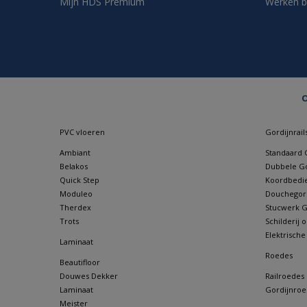
Mijn HDS Premium
Werken b
O
PVC vloeren
Gordijnrail
Ambiant
Standaard G
Belakos
Dubbele Go
Quick Step
Koordbedie
Moduleo
Douchegordi
Therdex
Stucwerk Go
Trots
Schilderij
Elektrische
Laminaat
Roedes
Beautifloor
Douwes Dekker
Railroedes
Laminaat
Gordijnroe
Meister