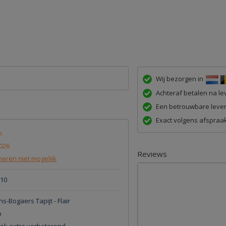
Wij bezorgen in
Achteraf betalen na lev
Een betrouwbare lever
Exact volgens afspraak
n
026
Reviews
eren niet mogelijk
010
-Bogaers Tapijt - Flair
p