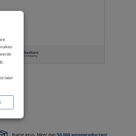
are
bruiken
seerde
e-
ze later
N
Ruime keus. Meer dan
50.000 woonproducten!