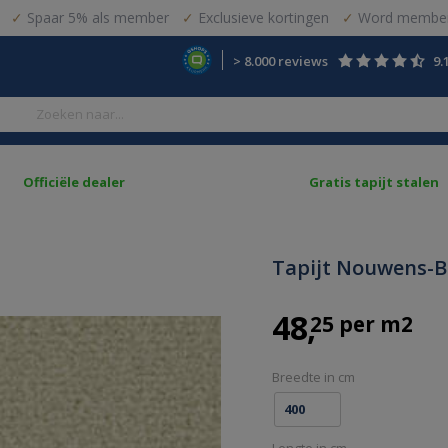
Spaar 5% als member
Exclusieve kortingen
Word member
> 8.000 reviews
9.
Officiële dealer
Gratis tapijt stalen
Tapijt Nouwens-Bo
48
25 per m2
Breedte in cm