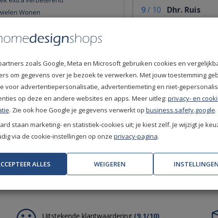
iek extra verbeterend
9
/
10
Dhr. Ruis
wielen Wonen
Uitstekend.
tgeluid demping
htheid: Ja
10
/
10
Dhr. Jaspers
Heel goed
partners zoals Google, Meta en Microsoft gebruiken cookies en vergelijkb
ide
fiers om gegevens over je bezoek te verwerken. Met jouw toestemming ge
ef trapgebruik
e voor advertentiepersonalisatie, advertentiemeting en niet-gepersonali
woongebruik
enties op deze en andere websites en apps. Meer uitleg:
privacy- en cooki
l projectgebruik
tie
. Zie ook hoe Google je gegevens verwerkt op
business.safety.google
.
(Zeer brandbaar)
rd staan marketing- en statistiek-cookies uit; je kiest zelf. Je wijzigt je keu
ig via de cookie-instellingen op onze
privacy-pagina
.
eren niet mogelijk
CCEPTEER ALLES
WEIGEREN
INSTELLINGE
Uitstekende klantwaardering
(9.1/10)