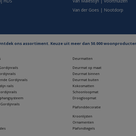
ij HDS
Van Malestijn | Voorthuizen
Van der Goes | Nootdorp
ntdek ons assortiment. Keuze uit meer dan 50.000 woonproducte
s
Deurmatten
ordijnrails
Deurmat op maat
rdijnrails
Deurmat binnen
nde Gordijnrails
Deurmat buiten
jn rails
Kokosmatten
rdijnrails
Schoonloopmat
 ophangsysteem
Droogloopmat
 Gordijnrails
Plafonddecoratie
Kroonlijsten
Ornamenten
des
Plafondtegels