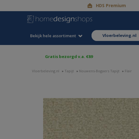
HDS Premium
vloerbeleving.nl
Bekijk hele assortiment
Gratis bezorgd v.a. €89
Vloerbeleving.nl
»
Tapijt
»
Nouwens-Bogaers Tapijt
»
Flair