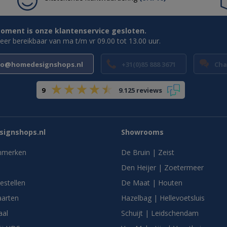
oment is onze klantenservice gesloten.
weer bereikbaar van ma t/m vr 09.00 tot 13.00 uur.
fo@homedesignshops.nl
+31(0)85 888 3671
Cha
9
9.125 reviews
ignshops.nl
Showrooms
nmerken
De Bruin | Zeist
Den Heijer | Zoetermeer
bestellen
De Maat | Houten
arten
Hazelbag | Hellevoetsluis
aal
Schuijt | Leidschendam