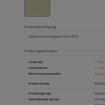
Productbeschrijving
Tapijt Nouwens-Bogaers Flair 29010
Productspecificaties
Levertijd
5 dage
Leverdatum
11-08-2
Retourvoorwaarden
Retourn
Productcode
flair29
Productgroep
Nouwens
Aanvullende opties
Anti-sli