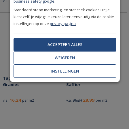
33,74
27,49
v.a.
per m2
v.a.
per m2
business.safety.google
.
Standaard staan marketing- en statistiek-cookies uit; je
kiest zelf. Je wijzigt je keuze later eenvoudig via de cookie-
instellingen op onze
privacy-pagina
.
ACCEPTEER ALLES
WEIGEREN
INSTELLINGEN
Tapijt Ambiant Novasuper
Tapijt Ambiant Acropool
Graniet
Saffier
16,24
28,99
36,24
v.a.
per m2
v.a.
per m2