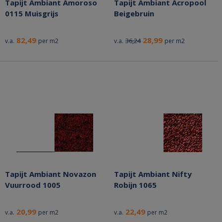
Tapijt Ambiant Amoroso
Tapijt Ambiant Acropool
0115 Muisgrijs
Beigebruin
82,49
28,99
36,24
v.a.
per m2
v.a.
per m2
Tapijt Ambiant Novazon
Tapijt Ambiant Nifty
Vuurrood 1005
Robijn 1065
20,99
22,49
v.a.
per m2
v.a.
per m2