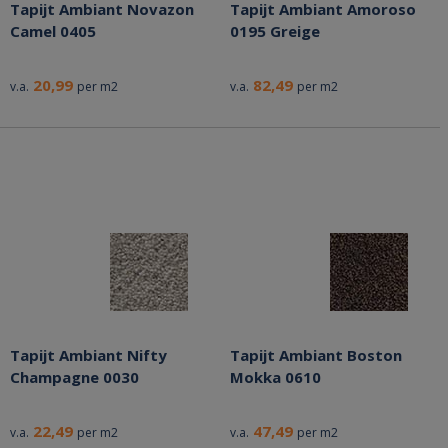
Tapijt Ambiant Novazon
Tapijt Ambiant Amoroso
Camel 0405
0195 Greige
20,99
82,49
v.a.
per m2
v.a.
per m2
Tapijt Ambiant Nifty
Tapijt Ambiant Boston
Champagne 0030
Mokka 0610
22,49
47,49
v.a.
per m2
v.a.
per m2