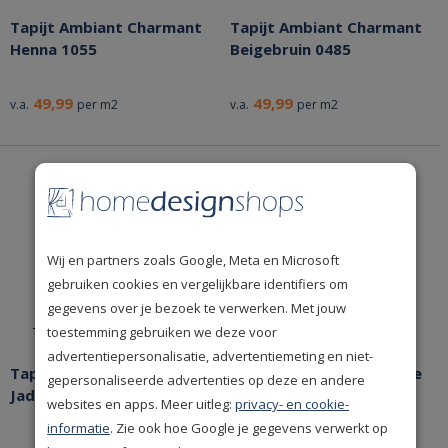
Tapijt Ambiant Charmant
Tapijt Ambiant Charmant
Henna 1055
Beigebruin 0485
49,99
49,99
v.a.
per m2
v.a.
per m2
Wij en partners zoals Google, Meta en Microsoft
gebruiken cookies en vergelijkbare identifiers om
gegevens over je bezoek te verwerken. Met jouw
toestemming gebruiken we deze voor
advertentiepersonalisatie, advertentiemeting en niet-
Tapijt Ambiant Topaas
Tapijt Ambiant Baltimore
gepersonaliseerde advertenties op deze en andere
Jadezwart 0275
Aluminium 0147
websites en apps. Meer uitleg:
privacy- en cookie-
informatie
. Zie ook hoe Google je gegevens verwerkt op