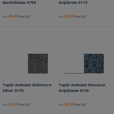
Nachtblauw 0794
Grijsbruin 0119
49,99
29,99
v.a.
per m2
v.a.
per m2
Tapijt Ambiant Baltimore
Tapijt Ambiant Novazon
Zilver 0175
Grijsblauw 0135
27,49
20,99
v.a.
per m2
v.a.
per m2