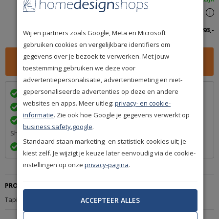
Spaar
193
premium punten
i
Totaalbedrag inclusief btw:
193,-
Wij en partners zoals Google, Meta en Microsoft
gebruiken cookies en vergelijkbare identifiers om
gegevens over je bezoek te verwerken. Met jouw
toestemming gebruiken we deze voor
advertentiepersonalisatie, advertentiemeting en niet-
gepersonaliseerde advertenties op deze en andere
Wij bezorgen in
met
websites en apps. Meer uitleg:
privacy- en cookie-
Achteraf betalen na levering is mogelijk
informatie
. Zie ook hoe Google je gegevens verwerkt op
Een betrouwbare levering door ons lidmaatschap van Q-
business.safety.google
.
Shops
Standaard staan marketing- en statistiek-cookies uit; je
Exact volgens afspraak en met Track & Trace informatie
kiest zelf. Je wijzigt je keuze later eenvoudig via de cookie-
instellingen op onze
privacy-pagina
.
PRODUCTBESCHRIJVING
Tapijt Nouwens-Bogaers Flair 29975
ACCEPTEER ALLES