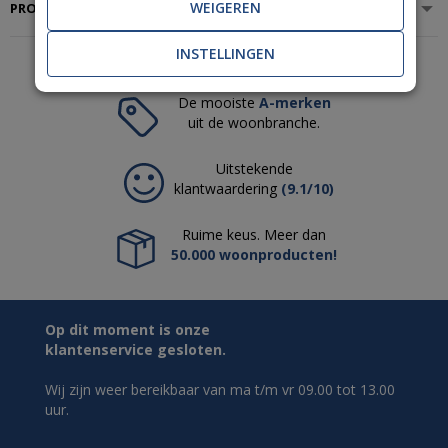
WEIGEREN
PRODUCTSPECIFICATIES
INSTELLINGEN
De mooiste
A-merken
uit de woonbranche.
Uitstekende
klantwaardering
(9.1/10)
Ruime keus. Meer dan
50.000 woonproducten!
Op dit moment is onze
klantenservice gesloten.
Wij zijn weer bereikbaar van ma t/m vr 09.00 tot 13.00
uur.