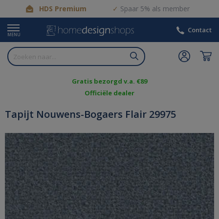
HDS Premium
Spaar 5% als member
Contact
MENU
Gratis bezorgd v.a. €89
Officiële dealer
Tapijt Nouwens-Bogaers Flair 29975