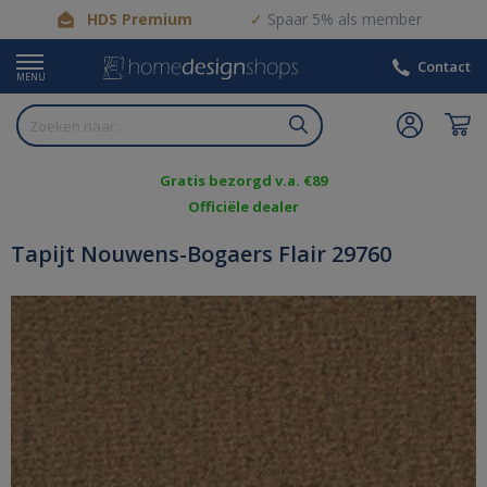
HDS Premium
Spaar 5% als member
Contact
MENU
Gratis bezorgd v.a. €89
Officiële dealer
Tapijt Nouwens-Bogaers Flair 29760