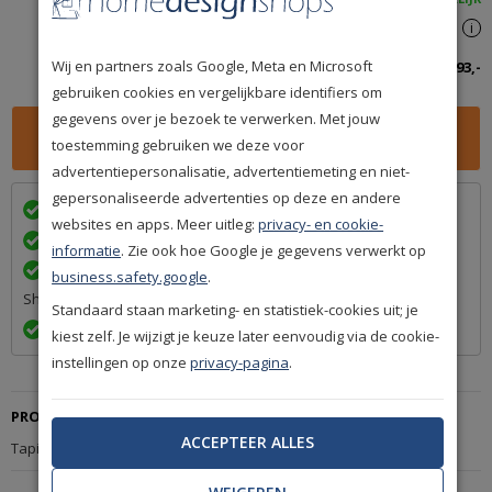
Spaar
193
premium punten
i
Wij en partners zoals Google, Meta en Microsoft
Totaalbedrag inclusief btw:
193,-
gebruiken cookies en vergelijkbare identifiers om
gegevens over je bezoek te verwerken. Met jouw
toestemming gebruiken we deze voor
advertentiepersonalisatie, advertentiemeting en niet-
gepersonaliseerde advertenties op deze en andere
Wij bezorgen in
met
websites en apps. Meer uitleg:
privacy- en cookie-
Achteraf betalen na levering is mogelijk
informatie
. Zie ook hoe Google je gegevens verwerkt op
Een betrouwbare levering door ons lidmaatschap van Q-
business.safety.google
.
Shops
Standaard staan marketing- en statistiek-cookies uit; je
Exact volgens afspraak en met Track & Trace informatie
kiest zelf. Je wijzigt je keuze later eenvoudig via de cookie-
instellingen op onze
privacy-pagina
.
PRODUCTBESCHRIJVING
ACCEPTEER ALLES
Tapijt Nouwens-Bogaers Flair 29760