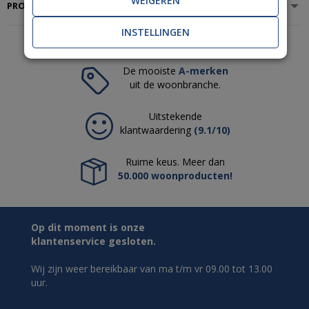
WEIGEREN
PRODUCTSPECIFICATIES
INSTELLINGEN
De mooiste
A-merken
uit de woonbranche.
Uitstekende
klantwaardering
(9.1/10)
Ruime keus. Meer dan
50.000 woonproducten!
Op dit moment is onze
klantenservice gesloten.
Wij zijn weer bereikbaar van ma t/m vr 09.00 tot 13.00
uur.