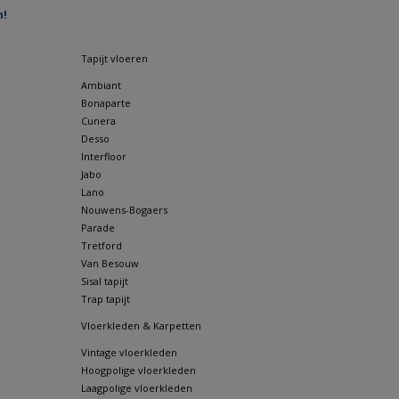
n!
Tapijt vloeren
Ambiant
Bonaparte
Cunera
Desso
Interfloor
Jabo
Lano
Nouwens-Bogaers
Parade
Tretford
Van Besouw
Sisal tapijt
Trap tapijt
Vloerkleden & Karpetten
Vintage vloerkleden
Hoogpolige vloerkleden
Laagpolige vloerkleden