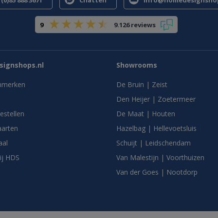
(0)85 888 3671
Chatten
info@homedesignshop
9
9.126 reviews
ignshops.nl
Showrooms
nmerken
De Bruin | Zeist
Den Heijer | Zoetermeer
bestellen
De Maat | Houten
arten
Hazelbag | Hellevoetsluis
aal
Schuijt | Leidschendam
ij HDS
Van Malestijn | Voorthuizen
Van der Goes | Nootdorp