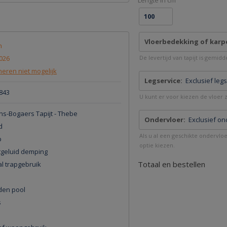
Lengte in cm
Vloerbedekking of karp
n
026
De levertijd van tapijt is gemid
eren niet mogelijk
Legservice:
Exclusief leg
843
U kunt er voor kiezen de vloer ze
s-Bogaers Tapijt - Thebe
Ondervloer:
Exclusief on
d
Als u al een geschikte ondervlo
p
optie kiezen.
tgeluid demping
Totaal en bestellen
l trapgebruik
en pool
s