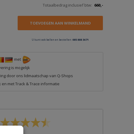
Totaalbedrag inclusief btw:
660,-
U kunt ook bellen en bestellen:
085 888 3671
met
ering is mogelijk
ing door ons lidmaatschap van Q-Shops
 en met Track & Trace informatie