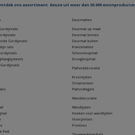
ntdek ons assortiment. Keuze uit meer dan 50.000 woonproducte
s
Deurmatten
ordijnrails
Deurmat op maat
rdijnrails
Deurmat binnen
nde Gordijnrails
Deurmat buiten
jn rails
Kokosmatten
rdijnrails
Schoonloopmat
 ophangsysteem
Droogloopmat
 Gordijnrails
Plafonddecoratie
Kroonlijsten
Ornamenten
des
Plafondtegels
Wanddecoratie
ll
Wandlijsten
inal
Hoeken voor wandlijsten
i
Vloerplinten
ne
Frontons
e Past
Thuiswerkmeubels