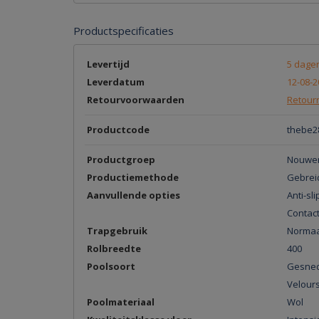
Productspecificaties
Levertijd
5 dage
Leverdatum
12-08-2
Retourvoorwaarden
Retourn
Productcode
thebe2
Productgroep
Nouwen
Productiemethode
Gebrei
Aanvullende opties
Anti-sli
Contac
Trapgebruik
Normaa
Rolbreedte
400
Poolsoort
Gesned
Velour
Poolmateriaal
Wol