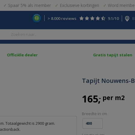
Spaar 5% als member
Exclusieve kortingen
Word member
> 8.000 reviews
9.1/10
B
Officiële dealer
Gratis tapijt stalen
Tapijt Nouwens-B
165
- per m2
Breedte in cm
. Totaalgewicht is 2900 gram.
 actionback.