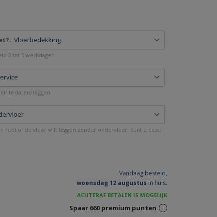
et?:
Vloerbedekking
deld 3 tot 5 werkdagen
service
lf te (laten) leggen.
dervloer
er hebt of de vloer wilt leggen zonder ondervloer, kunt u deze
Vandaag besteld,
woensdag 12 augustus
in huis.
ACHTERAF BETALEN IS MOGELIJK
Spaar
660
premium punten
i