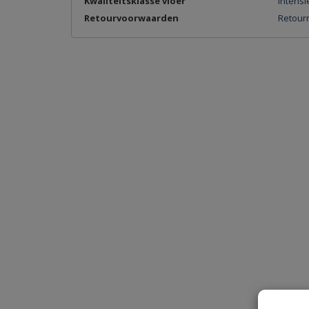
Kwaliteitsklasse vloer
Intens
Retourvoorwaarden
Retourn