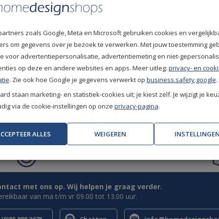
10
/
10
Marij Coole
partners zoals Google, Meta en Microsoft gebruiken cookies en vergelijkb
Goed
fiers om gegevens over je bezoek te verwerken. Met jouw toestemming ge
e voor advertentiepersonalisatie, advertentiemeting en niet-gepersonali
10
/
10
Scheepsatel
enties op deze en andere websites en apps. Meer uitleg:
privacy- en cooki
Soepel
tie
. Zie ook hoe Google je gegevens verwerkt op
business.safety.google
.
rd staan marketing- en statistiek-cookies uit; je kiest zelf. Je wijzigt je keu
ig via de cookie-instellingen op onze
privacy-pagina
.
CCEPTEER ALLES
WEIGEREN
INSTELLINGE
Uitstekende klantwaardering
(9.1/10)
tact met ons op. Wij helpen je graag verder.
bereikbaar van ma t/m vr 09.00 tot 13.00 uur.