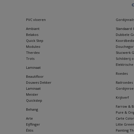
O
PVC vloeren
Gordijnrail
Ambiant
Standaard G
Belakos
Dubbele Go
Quick Step
Koordbedie
Moduleo
Douchegordi
Therdex
Stucwerk Go
Trots
Schilderij
Elektrische
Laminaat
Roedes
Beautifloor
Douwes Dekker
Railroedes
Laminaat
Gordijnroe
Meister
Krijtverf
Quickstep
Farrow & Ba
Behang
Pure & Orig
Arte
Carte Color
Eijffinger
Litte Gree
Élitis
Painting Th