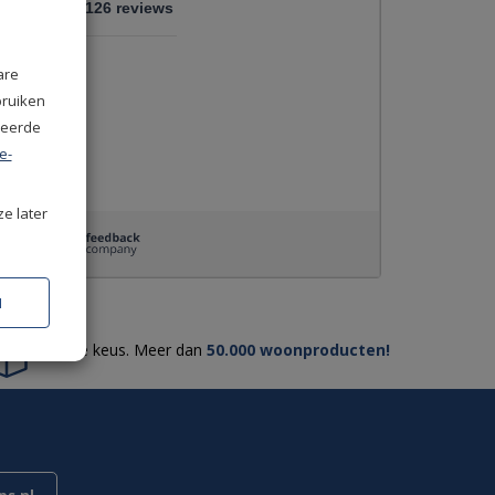
/
9
10
9.126 reviews
n
are
bruiken
seerde
ier
e-
ze later
N
Ruime keus. Meer dan
50.000 woonproducten!