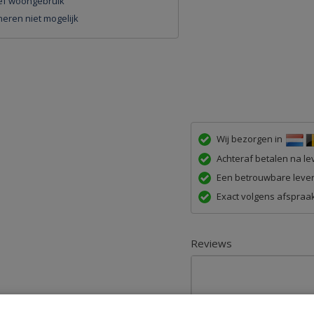
ief woongebruik
eren niet mogelijk
Wij bezorgen in
Achteraf betalen na lev
Een betrouwbare lever
Exact volgens afspraak
Reviews