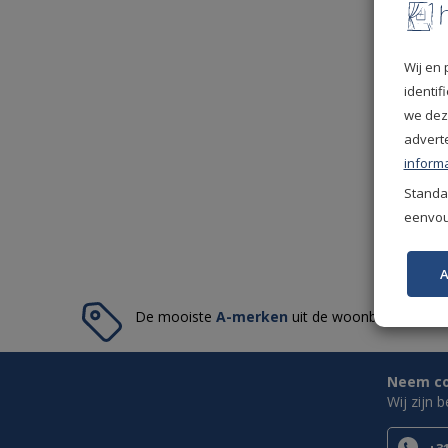
Wij en 
identi
we dez
advert
informa
Standaa
eenvoud
A
De mooiste
A-merken
uit de woonbranche.
Neem con
Wij zijn 