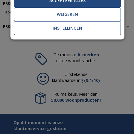
ACCEPTEER ALLES
PRODUCTBESCHRIJVING
Tapijt Van Besouw 2605 495
WEIGEREN
PRODUCTSPECIFICATIES
INSTELLINGEN
De mooiste
A-merken
uit de woonbranche.
Uitstekende
klantwaardering
(9.1/10)
Ruime keus. Meer dan
50.000 woonproducten!
Op dit moment is onze
klantenservice gesloten.