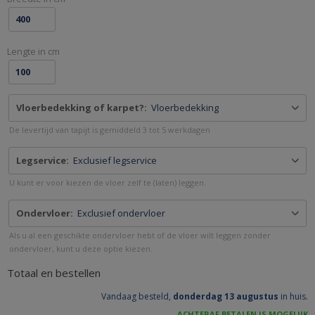
MAAT
-
GEMAAKT
PAINT
-
&
Lengte in cm
VEEGJEVOETEN.NL
BRUSH.NL
Vloerbedekking of karpet?:
Vloerbedekking
De levertijd van tapijt is gemiddeld 3 tot 5 werkdagen
Legservice:
Exclusief legservice
U kunt er voor kiezen de vloer zelf te (laten) leggen.
Ondervloer:
Exclusief ondervloer
Als u al een geschikte ondervloer hebt of de vloer wilt leggen zonder
ondervloer, kunt u deze optie kiezen.
Totaal en bestellen
Vandaag besteld,
donderdag 13 augustus
in huis.
ACHTERAF BETALEN IS MOGELIJK