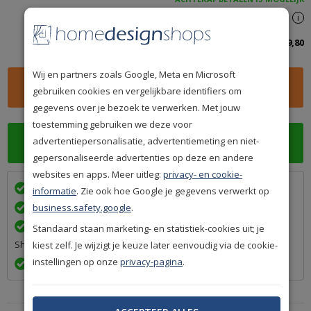
Spaar
359
premium punten
i
Totaalbedrag inclusief btw:
359,80
Wij en partners zoals Google, Meta en Microsoft
gebruiken cookies en vergelijkbare identifiers om
gegevens over je bezoek te verwerken. Met jouw
toestemming gebruiken we deze voor
advertentiepersonalisatie, advertentiemeting en niet-
gepersonaliseerde advertenties op deze en andere
websites en apps. Meer uitleg:
privacy- en cookie-
Wij bezorgen in
met
informatie
. Zie ook hoe Google je gegevens verwerkt op
Achteraf betalen na levering is mogelijk
business.safety.google
.
Een betrouwbare levering door ons lidmaatschap van Q-
Standaard staan marketing- en statistiek-cookies uit; je
Shops
kiest zelf. Je wijzigt je keuze later eenvoudig via de cookie-
instellingen op onze
privacy-pagina
.
Exact volgens afspraak en met Track & Trace informatie