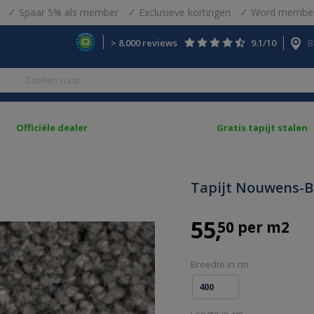
Spaar 5% als member
Exclusieve kortingen
Word member
> 8.000 reviews
9.1/10
B
Officiële dealer
Gratis tapijt stalen
Tapijt Nouwens-B
55
50 per m2
Breedte in cm