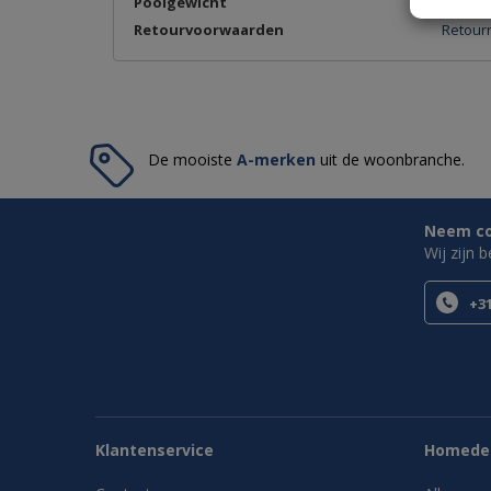
Poolgewicht
1350
Retourvoorwaarden
Retourn
De mooiste
A-merken
uit de woonbranche.
Neem con
Wij zijn 
+31
Klantenservice
Homedes