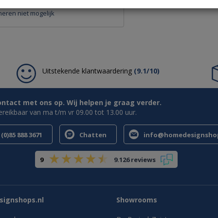
eren niet mogelijk
Uitstekende klantwaardering
(9.1/10)
tact met ons op. Wij helpen je graag verder.
bereikbaar van ma t/m vr 09.00 tot 13.00 uur.
(0)85 888 3671
Chatten
info@homedesignshop
9
9.126 reviews
ignshops.nl
Showrooms