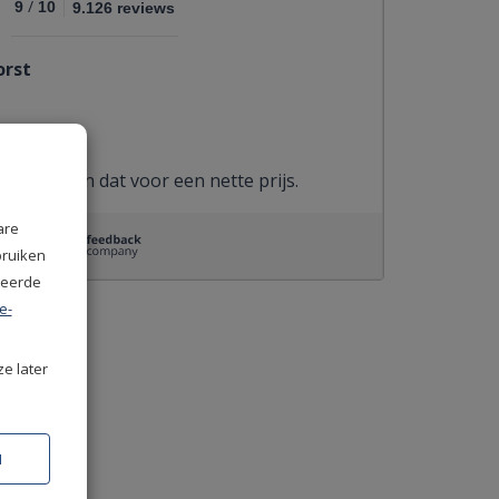
/
9
10
9.126 reviews
orst
tz
k en snel en dat voor een nette prijs.
are
bruiken
seerde
e-
ze later
N