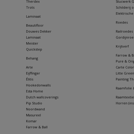
Therdex
Stucwerk Go
Trots
Schilderij
Elektrische
Laminaat
Roedes
Beautifloor
Douwes Dekker
Railroedes
Laminaat
Gordijnroe
Meister
Krijtverf
Quickstep
Farrow & Ba
Behang
Pure & Orig
Arte
Carte Color
Eijffinger
Litte Gree
Élitis
Painting Th
Hookedonwalls
Raamfolie 
Esta Home
Dutch wallcoverings
Raamtextie
Pip Studio
Horren (in
Noordwand
Masureel
Komar
Farrow & Ball