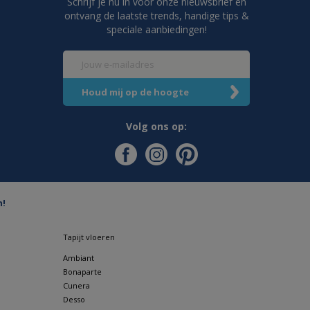
Schrijf je nu in voor onze nieuwsbrief en
ontvang de laatste trends, handige tips &
speciale aanbiedingen!
Volg ons op:
n!
Tapijt vloeren
Ambiant
Bonaparte
Cunera
Desso