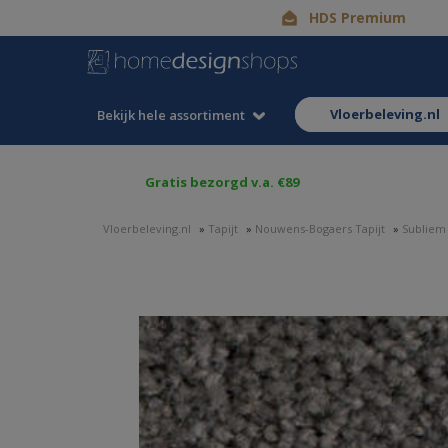
HDS Premium
vloerbeleving.nl
Bekijk hele assortiment
Gratis bezorgd v.a. €89
Vloerbeleving.nl
»
Tapijt
»
Nouwens-Bogaers Tapijt
»
Subliem