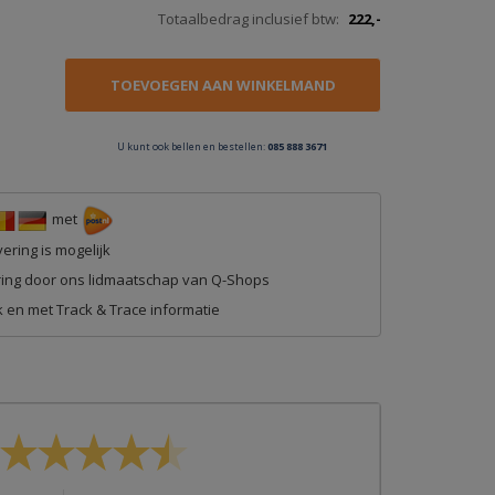
Totaalbedrag inclusief btw:
222,-
U kunt ook bellen en bestellen:
085 888 3671
met
ering is mogelijk
ing door ons lidmaatschap van Q-Shops
 en met Track & Trace informatie