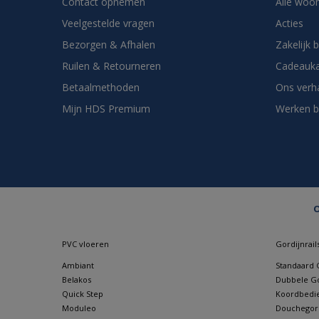
Contact opnemen
Alle woo
Veelgestelde vragen
Acties
Bezorgen & Afhalen
Zakelijk 
Ruilen & Retourneren
Cadeauka
Betaalmethoden
Ons verh
Mijn HDS Premium
Werken b
O
PVC vloeren
Gordijnrail
Ambiant
Standaard G
Belakos
Dubbele Go
Quick Step
Koordbedie
Moduleo
Douchegordi