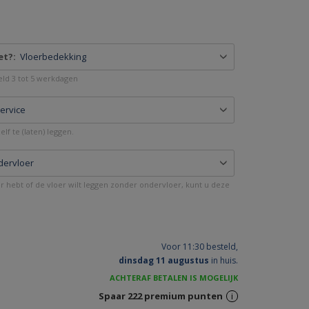
et?:
Vloerbedekking
deld 3 tot 5 werkdagen
service
lf te (laten) leggen.
dervloer
er hebt of de vloer wilt leggen zonder ondervloer, kunt u deze
Voor 11:30 besteld,
dinsdag 11 augustus
in huis.
ACHTERAF BETALEN IS MOGELIJK
Spaar
222
premium punten
i