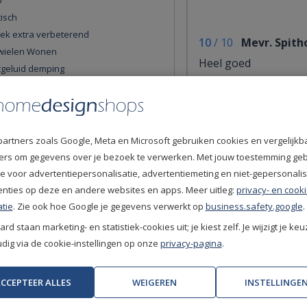
p
tisch
iek extra verbeterend
10
/
10
Mevr. Spith
wielen Wonen
Heel goed
tgeluid demping
htheid: Ja
10
/
10
Dhr. Hupper
ef trapgebruik
Zeer goed, vriendelij
partners zoals Google, Meta en Microsoft gebruiken cookies en vergelijkb
 Uni gekleurd
fiers om gegevens over je bezoek te verwerken. Met jouw toestemming ge
tklasse 4
e voor advertentiepersonalisatie, advertentiemeting en niet-gepersonali
ide
enties op deze en andere websites en apps. Meer uitleg:
privacy- en cooki
l trapgebruik
tie
. Zie ook hoe Google je gegevens verwerkt op
business.safety.google
.
woongebruik
rd staan marketing- en statistiek-cookies uit; je kiest zelf. Je wijzigt je keu
l projectgebruik
ig via de cookie-instellingen op onze
privacy-pagina
.
(Zeer brandbaar)
pool / Bouclé
CCEPTEER ALLES
WEIGEREN
INSTELLINGE