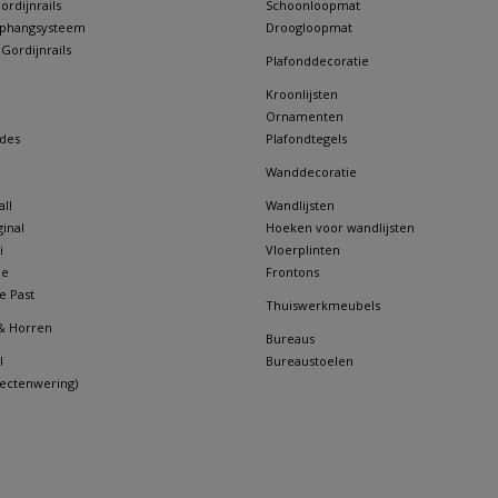
rdijnrails
Schoonloopmat
 ophangsysteem
Droogloopmat
 Gordijnrails
Plafonddecoratie
Kroonlijsten
Ornamenten
des
Plafondtegels
Wanddecoratie
ll
Wandlijsten
inal
Hoeken voor wandlijsten
i
Vloerplinten
ne
Frontons
e Past
Thuiswerkmeubels
& Horren
Bureaus
l
Bureaustoelen
sectenwering)