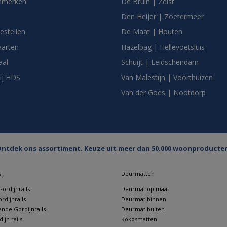
nmerken
De Bruin | Zeist
Den Heijer | Zoetermeer
bestellen
De Maat | Houten
arten
Hazelbag | Hellevoetsluis
aal
Schuijt | Leidschendam
ij HDS
Van Malestijn | Voorthuizen
Van der Goes | Nootdorp
ntdek ons assortiment. Keuze uit meer dan 50.000 woonproducte
s
Deurmatten
ordijnrails
Deurmat op maat
rdijnrails
Deurmat binnen
nde Gordijnrails
Deurmat buiten
jn rails
Kokosmatten