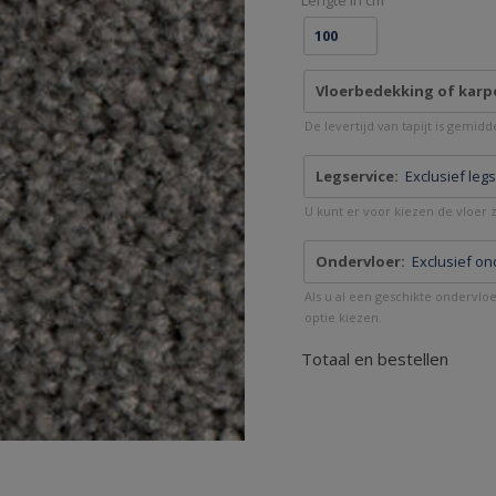
Lengte in cm
Vloerbedekking of karp
De levertijd van tapijt is gemid
Legservice:
Exclusief leg
U kunt er voor kiezen de vloer ze
Ondervloer:
Exclusief on
Als u al een geschikte ondervlo
optie kiezen.
Totaal en bestellen