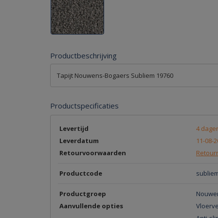
Productbeschrijving
Tapijt Nouwens-Bogaers Subliem 19760
Productspecificaties
Levertijd
4 dage
Leverdatum
11-08-2
Retourvoorwaarden
Retourn
Productcode
sublie
Productgroep
Nouwen
Aanvullende opties
Vloerv