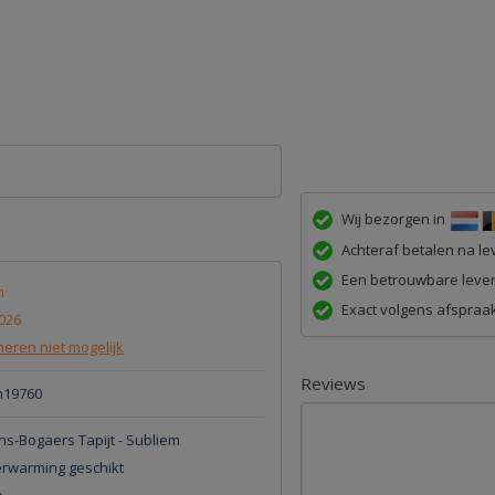
Wij bezorgen in
Achteraf betalen na lev
Een betrouwbare lever
n
Exact volgens afspraak
026
eren niet mogelijk
Reviews
m19760
s-Bogaers Tapijt - Subliem
erwarming geschikt