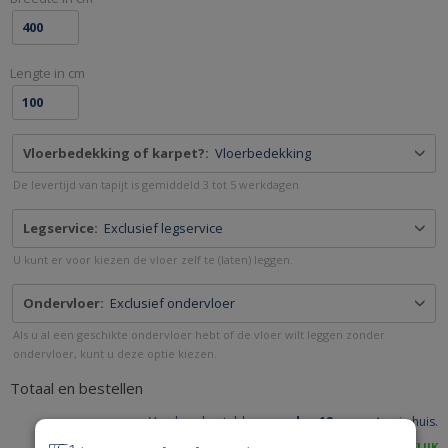
EN
RAILS
-
Lengte in cm
RAILSOPMAAT.NL
Vloerbedekking of karpet?:
Vloerbedekking
De levertijd van tapijt is gemiddeld 3 tot 5 werkdagen
Legservice:
Exclusief legservice
U kunt er voor kiezen de vloer zelf te (laten) leggen.
Ondervloer:
Exclusief ondervloer
Als u al een geschikte ondervloer hebt of de vloer wilt leggen zonder
ondervloer, kunt u deze optie kiezen.
Totaal en bestellen
Vandaag besteld,
woensdag 12 augustus
in huis.
ACHTERAF BETALEN IS MOGELIJK