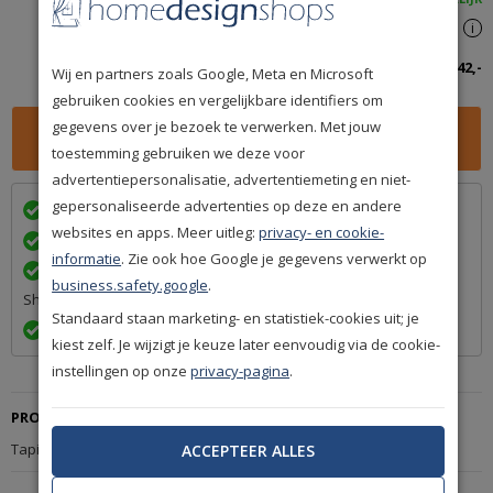
Spaar
242
premium punten
i
Totaalbedrag inclusief btw:
242,-
Wij en partners zoals Google, Meta en Microsoft
gebruiken cookies en vergelijkbare identifiers om
gegevens over je bezoek te verwerken. Met jouw
toestemming gebruiken we deze voor
advertentiepersonalisatie, advertentiemeting en niet-
gepersonaliseerde advertenties op deze en andere
Wij bezorgen in
met
websites en apps. Meer uitleg:
privacy- en cookie-
Achteraf betalen na levering is mogelijk
informatie
. Zie ook hoe Google je gegevens verwerkt op
Een betrouwbare levering door ons lidmaatschap van Q-
business.safety.google
.
Shops
Standaard staan marketing- en statistiek-cookies uit; je
Exact volgens afspraak en met Track & Trace informatie
kiest zelf. Je wijzigt je keuze later eenvoudig via de cookie-
instellingen op onze
privacy-pagina
.
PRODUCTBESCHRIJVING
Tapijt Nouwens-Bogaers Scala 25775
ACCEPTEER ALLES