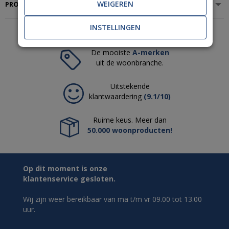
WEIGEREN
PRODUCTSPECIFICATIES
INSTELLINGEN
De mooiste
A-merken
uit de woonbranche.
Uitstekende
klantwaardering
(9.1/10)
Ruime keus. Meer dan
50.000 woonproducten!
Op dit moment is onze
klantenservice gesloten.
Wij zijn weer bereikbaar van ma t/m vr 09.00 tot 13.00
uur.