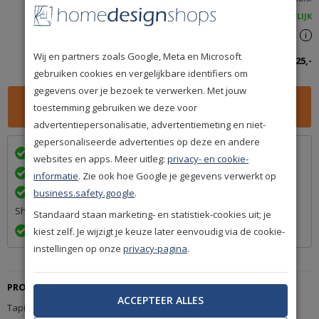
ACHTERAF BETALEN IS MOGELIJK
Spaar
premium punten
i
Wij en partners zoals Google, Meta en Microsoft
Totaalbedrag inclusief btw:
325,-
gebruiken cookies en vergelijkbare identifiers om
gegevens over je bezoek te verwerken. Met jouw
toestemming gebruiken we deze voor
advertentiepersonalisatie, advertentiemeting en niet-
gepersonaliseerde advertenties op deze en andere
Wij bezorgen in
met
websites en apps. Meer uitleg:
privacy- en cookie-
Achteraf betalen na levering is mogelijk
informatie
. Zie ook hoe Google je gegevens verwerkt op
Een betrouwbare levering door ons lidmaatschap van Q-
business.safety.google
.
Shops
Standaard staan marketing- en statistiek-cookies uit; je
Exact volgens afspraak en met Track & Trace informatie
kiest zelf. Je wijzigt je keuze later eenvoudig via de cookie-
instellingen op onze
privacy-pagina
.
PRODUCTBESCHRIJVING
ACCEPTEER ALLES
Tapijt Nouwens-Bogaers Safari 5017 Chinchilla