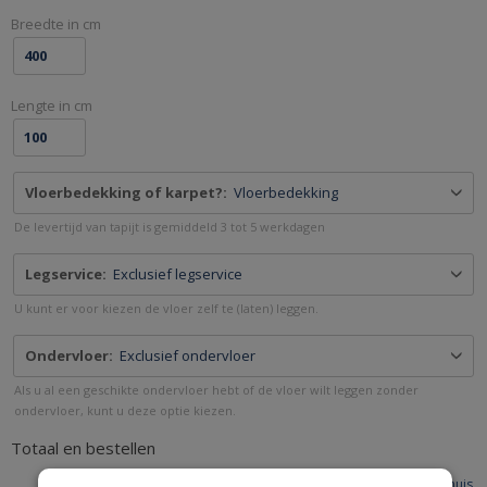
KALKVERF
Breedte in cm
-
PAINT
&
Lengte in cm
BRUSH.NL
Vloerbedekking of karpet?:
Vloerbedekking
De levertijd van tapijt is gemiddeld 3 tot 5 werkdagen
Legservice:
Exclusief legservice
U kunt er voor kiezen de vloer zelf te (laten) leggen.
Ondervloer:
Exclusief ondervloer
Als u al een geschikte ondervloer hebt of de vloer wilt leggen zonder
ondervloer, kunt u deze optie kiezen.
Totaal en bestellen
Vandaag besteld,
donderdag 13 augustus
in huis.