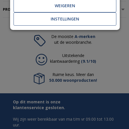
WEIGEREN
PRODUCTSPECIFICATIES
INSTELLINGEN
De mooiste
A-merken
uit de woonbranche.
Uitstekende
klantwaardering
(9.1/10)
Ruime keus. Meer dan
50.000 woonproducten!
Op dit moment is onze
klantenservice gesloten.
Wij zijn weer bereikbaar van ma t/m vr 09.00 tot 13.00
uur.