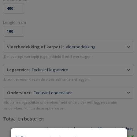
BESTEL
ONLINE
-
Lengte in cm
ALTIJDGROENER.NL
Vloerbedekking of karpet?:
Vloerbedekking
De levertijd van tapijt is gemiddeld 3 tot 5 werkdagen
Legservice:
Exclusief legservice
U kunt er voor kiezen de vloer zelf te (laten) leggen.
Ondervloer:
Exclusief ondervloer
Als u al een geschikte ondervloer hebt of de vloer wilt leggen zonder
ondervloer, kunt u deze optie kiezen.
Totaal en bestellen
Vandaag besteld,
woensdag 12 augustus
in huis.
ACHTERAF BETALEN IS MOGELIJK