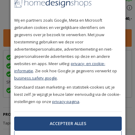
Spaar
240
premium punten
i
Totaalbedrag inclusief btw:
240,-
Wij en partners zoals Google, Meta en Microsoft
gebruiken cookies en vergelijkbare identifiers om
gegevens over je bezoek te verwerken. Met jouw
toestemming gebruiken we deze voor
advertentiepersonalisatie, advertentiemeting en niet-
gepersonaliseerde advertenties op deze en andere
Wij bezorgen in
met
websites en apps. Meer uitleg:
privacy- en cookie-
Achteraf betalen na levering is mogelijk
informatie
. Zie ook hoe Google je gegevens verwerkt op
Een betrouwbare levering door ons lidmaatschap van Q-
business.safety.google
.
Shops
Standaard staan marketing- en statistiek-cookies uit; je
Exact volgens afspraak en met Track & Trace informatie
kiest zelf. Je wijzigt je keuze later eenvoudig via de cookie-
instellingen op onze
privacy-pagina
.
PRODUCTBESCHRIJVING
Tapijt Nouwens-Bogaers Magic 23650
ACCEPTEER ALLES