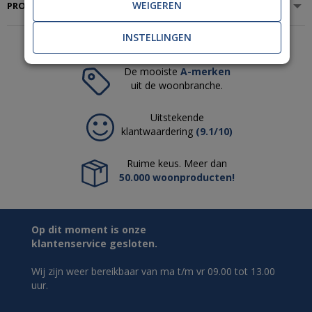
WEIGEREN
PRODUCTSPECIFICATIES
INSTELLINGEN
De mooiste
A-merken
uit de woonbranche.
Uitstekende
klantwaardering
(9.1/10)
Ruime keus. Meer dan
50.000 woonproducten!
Op dit moment is onze
klantenservice gesloten.
Wij zijn weer bereikbaar van ma t/m vr 09.00 tot 13.00
uur.