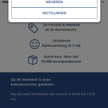
WEIGEREN
PRODUCTSPECIFICATIES
INSTELLINGEN
De mooiste
A-merken
uit de woonbranche.
Uitstekende
klantwaardering
(9.1/10)
Ruime keus. Meer dan
50.000 woonproducten!
Op dit moment is onze
klantenservice gesloten.
Wij zijn weer bereikbaar van ma t/m vr 09.00 tot 13.00
uur.