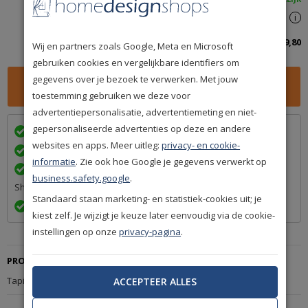
Spaar
299
premium punten
i
Totaalbedrag inclusief btw:
299,80
Wij en partners zoals Google, Meta en Microsoft
gebruiken cookies en vergelijkbare identifiers om
gegevens over je bezoek te verwerken. Met jouw
toestemming gebruiken we deze voor
advertentiepersonalisatie, advertentiemeting en niet-
gepersonaliseerde advertenties op deze en andere
Wij bezorgen in
met
websites en apps. Meer uitleg:
privacy- en cookie-
Achteraf betalen na levering is mogelijk
informatie
. Zie ook hoe Google je gegevens verwerkt op
Een betrouwbare levering door ons lidmaatschap van Q-
business.safety.google
.
Shops
Standaard staan marketing- en statistiek-cookies uit; je
Exact volgens afspraak en met Track & Trace informatie
kiest zelf. Je wijzigt je keuze later eenvoudig via de cookie-
instellingen op onze
privacy-pagina
.
PRODUCTBESCHRIJVING
Tapijt Jabo Wool 1433 010
ACCEPTEER ALLES