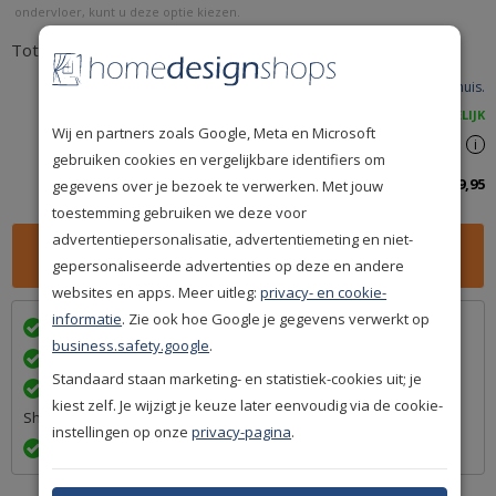
ondervloer, kunt u deze optie kiezen.
Totaal en bestellen
Vandaag besteld,
woensdag 12 augustus
in huis.
ACHTERAF BETALEN IS MOGELIJK
Wij en partners zoals Google, Meta en Microsoft
Spaar
159
premium punten
i
gebruiken cookies en vergelijkbare identifiers om
Totaalbedrag inclusief btw:
159,95
gegevens over je bezoek te verwerken. Met jouw
toestemming gebruiken we deze voor
advertentiepersonalisatie, advertentiemeting en niet-
gepersonaliseerde advertenties op deze en andere
websites en apps. Meer uitleg:
privacy- en cookie-
informatie
. Zie ook hoe Google je gegevens verwerkt op
Wij bezorgen in
met
business.safety.google
.
Achteraf betalen na levering is mogelijk
Standaard staan marketing- en statistiek-cookies uit; je
Een betrouwbare levering door ons lidmaatschap van Q-
kiest zelf. Je wijzigt je keuze later eenvoudig via de cookie-
Shops
instellingen op onze
privacy-pagina
.
Exact volgens afspraak en met Track & Trace informatie