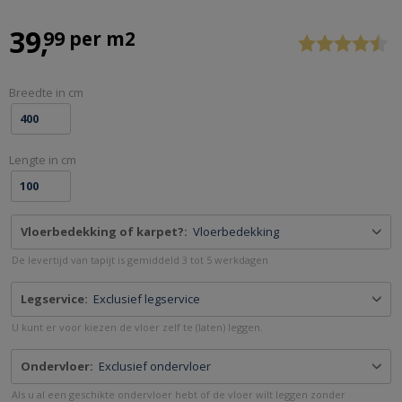
ALLE
Previous
Stop
39
99 per m2
SOORTEN
DEURMATTEN
OP
Breedte in cm
MAAT
GEMAAKT
-
Lengte in cm
VEEGJEVOETEN.NL
Vloerbedekking of karpet?:
Vloerbedekking
De levertijd van tapijt is gemiddeld 3 tot 5 werkdagen
Legservice:
Exclusief legservice
U kunt er voor kiezen de vloer zelf te (laten) leggen.
Ondervloer:
Exclusief ondervloer
Als u al een geschikte ondervloer hebt of de vloer wilt leggen zonder