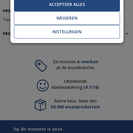
ACCEPTEER ALLES
PRODUCTBESCHRIJVING
WEIGEREN
Tapijt Desso shades AA28-4435
INSTELLINGEN
PRODUCTSPECIFICATIES
De mooiste
A-merken
uit de woonbranche.
Uitstekende
klantwaardering
(9.1/10)
Ruime keus. Meer dan
50.000 woonproducten!
Op dit moment is onze