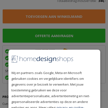
Totaalbedrag inclusief btw:
344,-
Wij bezorgen in
met
Achteraf betalen na levering is mogelijk
Een betrouwbare levering door ons lidmaatschap van Q-
Shops
Wij en partners zoals Google, Meta en Microsoft
Exact volgens afspraak en met Track & Trace informatie
gebruiken cookies en vergelijkbare identifiers om
gegevens over je bezoek te verwerken. Met jouw
toestemming gebruiken we deze voor
advertentiepersonalisatie, advertentiemeting en niet-
PRODUCTBESCHRIJVING
gepersonaliseerde advertenties op deze en andere
Cunera Bouclé 9028. Totaalgewicht is 2400 gram.
websites en apps. Meer uitleg:
privacy- en cookie-