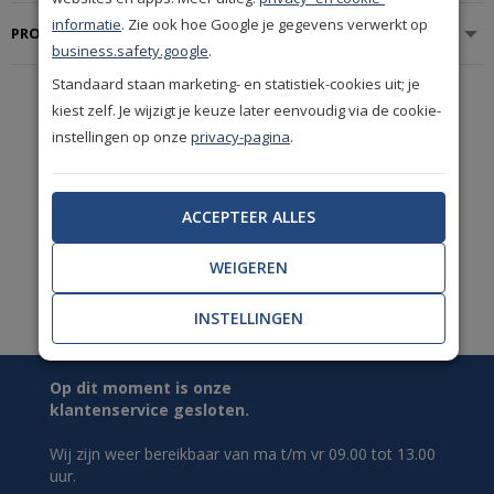
informatie
. Zie ook hoe Google je gegevens verwerkt op
PRODUCTSPECIFICATIES
business.safety.google
.
Standaard staan marketing- en statistiek-cookies uit; je
kiest zelf. Je wijzigt je keuze later eenvoudig via de cookie-
De mooiste
A-merken
instellingen op onze
privacy-pagina
.
uit de woonbranche.
Uitstekende
ACCEPTEER ALLES
klantwaardering
(9.1/10)
WEIGEREN
Ruime keus. Meer dan
50.000 woonproducten!
INSTELLINGEN
Op dit moment is onze
klantenservice gesloten.
Wij zijn weer bereikbaar van ma t/m vr 09.00 tot 13.00
uur.