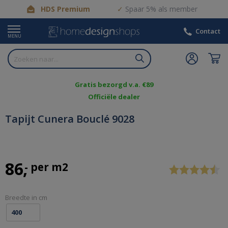
HDS Premium
Spaar 5% als member
Contact
MENU
Gratis bezorgd v.a. €89
Officiële dealer
Tapijt Cunera Bouclé 9028
LITTLE
GREENE
Previous
Stop
86
- per m2
KRIJTVERF
EN
KALKVERF
Breedte in cm
-
PAINT