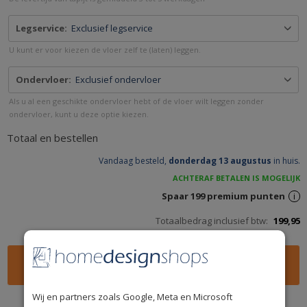
Legservice:
Exclusief legservice
U kunt er voor kiezen de vloer zelf te (laten) leggen.
Ondervloer:
Exclusief ondervloer
Als u al een geschikte ondervloer hebt of de vloer wilt leggen zonder
ondervloer, kunt u deze optie kiezen.
Totaal en bestellen
Vandaag besteld,
donderdag 13 augustus
in huis.
ACHTERAF BETALEN IS MOGELIJK
Spaar
199
premium punten
i
Totaalbedrag inclusief btw:
199,95
Wij en partners zoals Google, Meta en Microsoft
U kunt ook bellen en bestellen:
085 888 3671