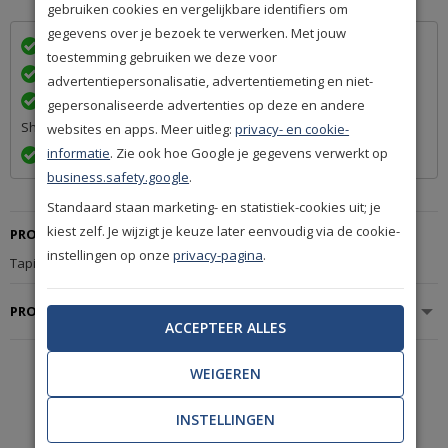
gebruiken cookies en vergelijkbare identifiers om
gegevens over je bezoek te verwerken. Met jouw
Wij bezorgen in
met
toestemming gebruiken we deze voor
Achteraf betalen na levering is mogelijk
advertentiepersonalisatie, advertentiemeting en niet-
Een betrouwbare levering door ons lidmaatschap van Q-
gepersonaliseerde advertenties op deze en andere
Shops
websites en apps. Meer uitleg:
privacy- en cookie-
informatie
. Zie ook hoe Google je gegevens verwerkt op
Exact volgens afspraak en met Track & Trace informatie
business.safety.google
.
Standaard staan marketing- en statistiek-cookies uit; je
kiest zelf. Je wijzigt je keuze later eenvoudig via de cookie-
PRODUCTBESCHRIJVING
instellingen op onze
privacy-pagina
.
Tapijt Bonaparte Vincent 250 Bakkeliet
PRODUCTSPECIFICATIES
ACCEPTEER ALLES
WEIGEREN
De mooiste
A-merken
INSTELLINGEN
uit de woonbranche.