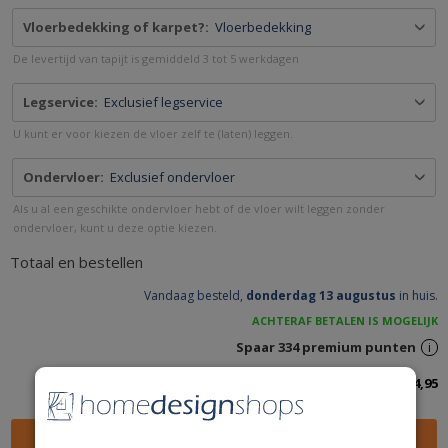
Vloerbedekking of karpet?:
Vloerbedekking
De levertijd van tapijt is gemiddeld 3 tot 5 werkdagen
Legservice:
Exclusief legservice
U kunt er voor kiezen de vloer zelf te (laten) leggen.
Ondervloer:
Exclusief ondervloer
Als u al een geschikte ondervloer hebt of de vloer wilt leggen zonder
ondervloer, kunt u deze optie kiezen.
Totaal en bestellen
Vandaag besteld,
donderdag 13 augustus
in huis.
ACHTERAF BETALEN IS MOGELIJK
Spaar
334
premium punten
i
Totaalbedrag inclusief btw:
334,95