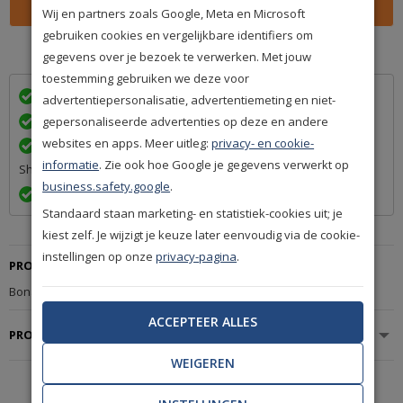
Wij en partners zoals Google, Meta en Microsoft
gebruiken cookies en vergelijkbare identifiers om
U kunt ook bellen en bestellen:
085 888 3671
gegevens over je bezoek te verwerken. Met jouw
toestemming gebruiken we deze voor
Wij bezorgen in
met
advertentiepersonalisatie, advertentiemeting en niet-
Achteraf betalen na levering is mogelijk
gepersonaliseerde advertenties op deze en andere
websites en apps. Meer uitleg:
privacy- en cookie-
Een betrouwbare levering door ons lidmaatschap van Q-
informatie
. Zie ook hoe Google je gegevens verwerkt op
Shops
business.safety.google
.
Exact volgens afspraak en met Track & Trace informatie
Standaard staan marketing- en statistiek-cookies uit; je
kiest zelf. Je wijzigt je keuze later eenvoudig via de cookie-
instellingen op onze
privacy-pagina
.
PRODUCTBESCHRIJVING
Bonaparte Montana Taupe 449.
ACCEPTEER ALLES
PRODUCTSPECIFICATIES
WEIGEREN