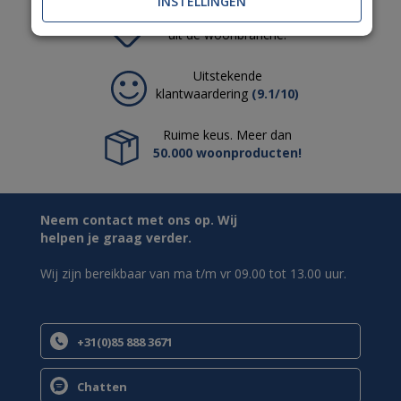
INSTELLINGEN
De mooiste
A-merken
uit de woonbranche.
Uitstekende
klantwaardering
(9.1/10)
Ruime keus. Meer dan
50.000 woonproducten!
Neem contact met ons op. Wij
helpen je graag verder.
Wij zijn bereikbaar van ma t/m vr 09.00 tot 13.00 uur.
+31(0)85 888 3671
Chatten