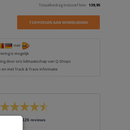
Totaalbedrag inclusief btw:
139,95
met
ering is mogelijk
ing door ons lidmaatschap van Q-Shops
 en met Track & Trace informatie
/
9
10
9.126 reviews