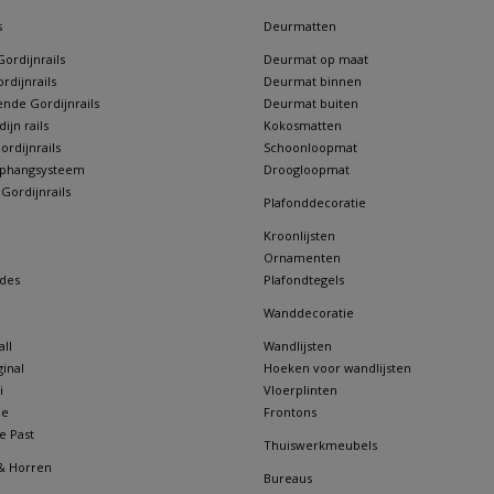
s
Deurmatten
ordijnrails
Deurmat op maat
rdijnrails
Deurmat binnen
nde Gordijnrails
Deurmat buiten
jn rails
Kokosmatten
rdijnrails
Schoonloopmat
 ophangsysteem
Droogloopmat
 Gordijnrails
Plafonddecoratie
Kroonlijsten
Ornamenten
des
Plafondtegels
Wanddecoratie
ll
Wandlijsten
inal
Hoeken voor wandlijsten
i
Vloerplinten
ne
Frontons
e Past
Thuiswerkmeubels
& Horren
Bureaus