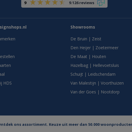
9
9.126 reviews
ignshops.nl
Showrooms
nmerken
De Bruin | Zeist
Den Heijer | Zoetermeer
bestellen
De Maat | Houten
arten
Hazelbag | Hellevoetsluis
aal
Schuijt | Leidschendam
ij HDS
Van Malestijn | Voorthuizen
Van der Goes | Nootdorp
ntdek ons assortiment. Keuze uit meer dan 50.000 woonproducte