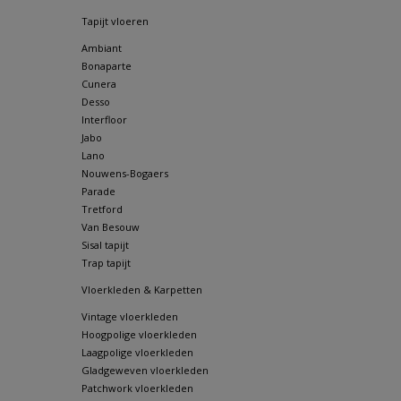
Tapijt vloeren
Ambiant
Bonaparte
Cunera
Desso
Interfloor
Jabo
Lano
Nouwens-Bogaers
Parade
Tretford
Van Besouw
Sisal tapijt
Trap tapijt
Vloerkleden & Karpetten
Vintage vloerkleden
Hoogpolige vloerkleden
Laagpolige vloerkleden
Gladgeweven vloerkleden
Patchwork vloerkleden