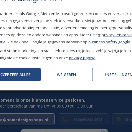
9
/
10
Mevr. de kun
l trapgebruik
partners zoals Google, Meta en Microsoft gebruiken cookies en vergelijkb
ide
Top
fiers om gegevens over je bezoek te verwerken. Met jouw toestemming ge
l trapgebruik
10
/
10
Dhr. Berkul
e voor advertentiepersonalisatie, advertentiemeting en niet-gepersonali
l tot zwaar woongebruik
enties op deze en andere websites en apps. Meer uitleg:
privacy- en cooki
Prima
eren niet mogelijk
tie
. Zie ook hoe Google je gegevens verwerkt op
business.safety.google
.
rd staan marketing- en statistiek-cookies uit; je kiest zelf. Je wijzigt je keu
ig via de cookie-instellingen op onze
privacy-pagina
.
CCEPTEER ALLES
WEIGEREN
INSTELLINGE
Uitstekende klantwaardering
(9.1/10)
oment is onze klantenservice gesloten.
weer bereikbaar van ma t/m vr 09.00 tot 13.00 uur.
fo@homedesignshops.nl
+31(0)85 888 3671
Cha