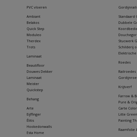
PVC vloeren
Gordijnrail
Ambiant
Standaard G
Belakos
Dubbele Go
Quick Step
Koordbedie
Moduleo
Douchegordi
Therdex
Stucwerk Go
Trots
Schilderij
Elektrische
Laminaat
Roedes
Beautifloor
Douwes Dekker
Railroedes
Laminaat
Gordijnroe
Meister
Krijtverf
Quickstep
Farrow & Ba
Behang
Pure & Orig
Arte
Carte Color
Eijffinger
Litte Gree
Élitis
Painting Th
Hookedonwalls
Raamfolie 
Esta Home