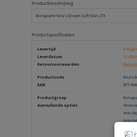
Productbeschrijving
Bonaparte Kira's Dream Soft Skin 273.
Productspecificaties
Levertijd
4 dage
Leverdatum
12-08-2
Retourvoorwaarden
Retourn
Productcode
Kira's
EAN
871784
Productgroep
Bonapar
Aanvullende opties
Vloerv
Anti-sli
Antista
Zwenk
Contac