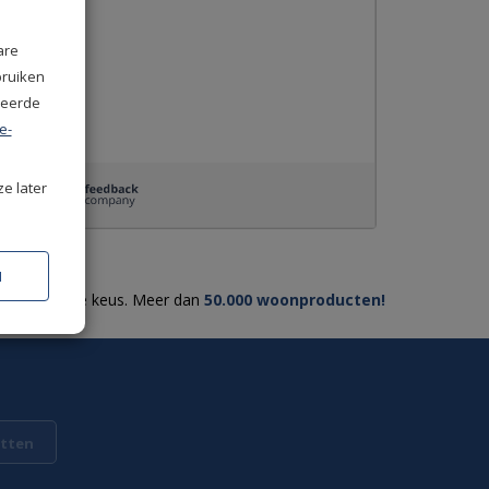
st
are
bruiken
o
seerde
e-
ze later
N
Ruime keus. Meer dan
50.000 woonproducten!
tten