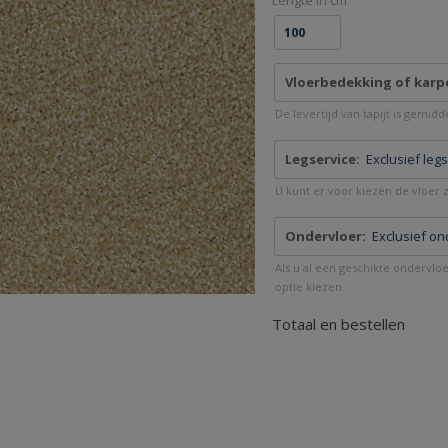
Lengte in cm
Vloerbedekking of karp
De levertijd van tapijt is gemid
Legservice:
Exclusief leg
U kunt er voor kiezen de vloer ze
Ondervloer:
Exclusief on
Als u al een geschikte ondervlo
optie kiezen.
Totaal en bestellen