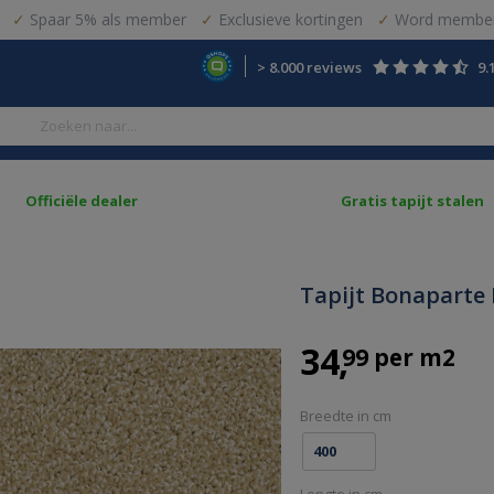
Spaar 5% als member
Exclusieve kortingen
Word member
> 8.000 reviews
9.
Officiële dealer
Gratis tapijt stalen
Tapijt Bonaparte 
34
99 per m2
Breedte in cm