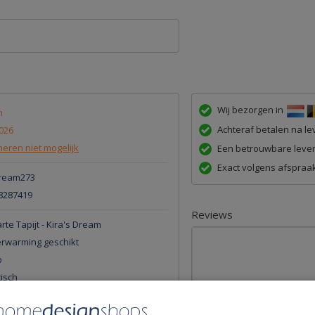
Wij bezorgen in
n
Achteraf betalen na lev
026
eren niet mogelijk
Een betrouwbare lever
Exact volgens afspraak
dream273
8287419
Reviews
te Tapijt - Kira's Dream
erwarming geschikt
p
tisch
wielen Wonen
tgeluid demping