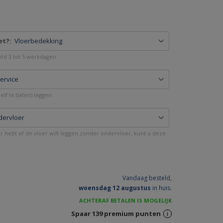
et?:
Vloerbedekking
deld 3 tot 5 werkdagen
service
lf te (laten) leggen.
dervloer
er hebt of de vloer wilt leggen zonder ondervloer, kunt u deze
Vandaag besteld,
woensdag 12 augustus
in huis.
ACHTERAF BETALEN IS MOGELIJK
Spaar
139
premium punten
i