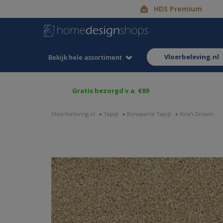
HDS Premium
vloerbeleving.nl
Bekijk hele assortiment
Gratis bezorgd v.a. €89
Vloerbeleving.nl
»
Tapijt
»
Bonaparte Tapijt
»
Kira's Dream