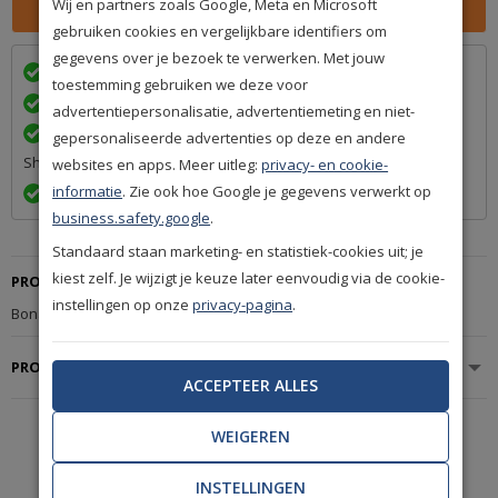
Wij en partners zoals Google, Meta en Microsoft
gebruiken cookies en vergelijkbare identifiers om
gegevens over je bezoek te verwerken. Met jouw
Wij bezorgen in
met
toestemming gebruiken we deze voor
Achteraf betalen na levering is mogelijk
advertentiepersonalisatie, advertentiemeting en niet-
Een betrouwbare levering door ons lidmaatschap van Q-
gepersonaliseerde advertenties op deze en andere
Shops
websites en apps. Meer uitleg:
privacy- en cookie-
informatie
. Zie ook hoe Google je gegevens verwerkt op
Exact volgens afspraak en met Track & Trace informatie
business.safety.google
.
Standaard staan marketing- en statistiek-cookies uit; je
kiest zelf. Je wijzigt je keuze later eenvoudig via de cookie-
PRODUCTBESCHRIJVING
instellingen op onze
privacy-pagina
.
Bonaparte Esprit Donker Beige 176.
PRODUCTSPECIFICATIES
ACCEPTEER ALLES
WEIGEREN
De mooiste
A-merken
INSTELLINGEN
uit de woonbranche.