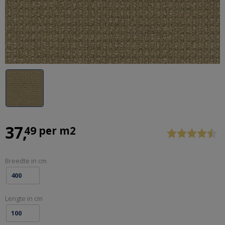
PAINTING
THE
PAST
Previous
Stop
37
49 per m2
KRIJTVERF
EN
KALKVERF
Breedte in cm
-
PAINT
&
Lengte in cm
BRUSH.NL