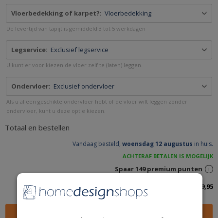
Vloerbedekking of karpet?:
Vloerbedekking
De levertijd van tapijt is gemiddeld 3 tot 5 werkdagen
Legservice:
Exclusief legservice
U kunt er voor kiezen de vloer zelf te (laten) leggen.
Ondervloer:
Exclusief ondervloer
Als u al een geschikte ondervloer hebt of de vloer wilt leggen zonder
ondervloer, kunt u deze optie kiezen.
Totaal en bestellen
Vandaag besteld,
woensdag 12 augustus
in huis.
ACHTERAF BETALEN IS MOGELIJK
Spaar
149
premium punten
i
Totaalbedrag inclusief btw:
149,95