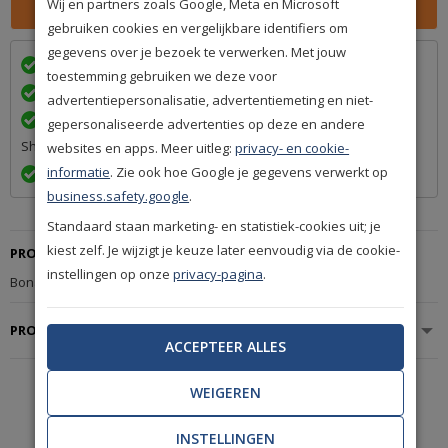
Wij en partners zoals Google, Meta en Microsoft
gebruiken cookies en vergelijkbare identifiers om
gegevens over je bezoek te verwerken. Met jouw
Wij bezorgen in
met
toestemming gebruiken we deze voor
Achteraf betalen na levering is mogelijk
advertentiepersonalisatie, advertentiemeting en niet-
Een betrouwbare levering door ons lidmaatschap van Q-
gepersonaliseerde advertenties op deze en andere
Shops
websites en apps. Meer uitleg:
privacy- en cookie-
informatie
. Zie ook hoe Google je gegevens verwerkt op
Exact volgens afspraak en met Track & Trace informatie
business.safety.google
.
Standaard staan marketing- en statistiek-cookies uit; je
kiest zelf. Je wijzigt je keuze later eenvoudig via de cookie-
PRODUCTBESCHRIJVING
instellingen op onze
privacy-pagina
.
Bonaparte Esprit Australian 146.
PRODUCTSPECIFICATIES
ACCEPTEER ALLES
WEIGEREN
De mooiste
A-merken
INSTELLINGEN
uit de woonbranche.