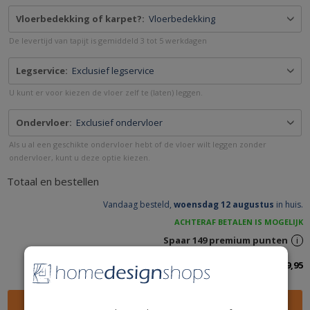
Vloerbedekking of karpet?:
Vloerbedekking
De levertijd van tapijt is gemiddeld 3 tot 5 werkdagen
Legservice:
Exclusief legservice
U kunt er voor kiezen de vloer zelf te (laten) leggen.
Ondervloer:
Exclusief ondervloer
Als u al een geschikte ondervloer hebt of de vloer wilt leggen zonder
ondervloer, kunt u deze optie kiezen.
Totaal en bestellen
Vandaag besteld,
woensdag 12 augustus
in huis.
ACHTERAF BETALEN IS MOGELIJK
Spaar
149
premium punten
i
Totaalbedrag inclusief btw:
149,95