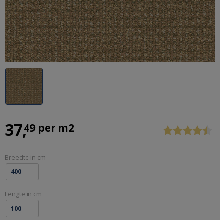
ALLE
Previous
Stop
37
49 per m2
SOORTEN
DEURMATTEN
OP
Breedte in cm
MAAT
GEMAAKT
-
Lengte in cm
VEEGJEVOETEN.NL