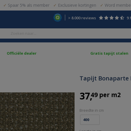
Spaar 5% als member
Exclusieve kortingen
Word member
> 8.000 reviews
9.
Officiële dealer
Gratis tapijt stalen
Tapijt Bonaparte 
37
49 per m2
Breedte in cm