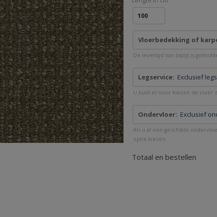
Lengte in cm
Vloerbedekking of karp
De levertijd van tapijt is gemid
Legservice:
Exclusief leg
U kunt er voor kiezen de vloer ze
Ondervloer:
Exclusief on
Als u al een geschikte ondervlo
optie kiezen.
Totaal en bestellen