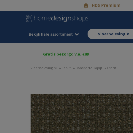
HDS Premium
vloerbeleving.nl
Bekijk hele assortiment
Gratis bezorgd v.a. €89
Vloerbeleving.nl
»
Tapijt
»
Bonaparte Tapijt
»
Esprit