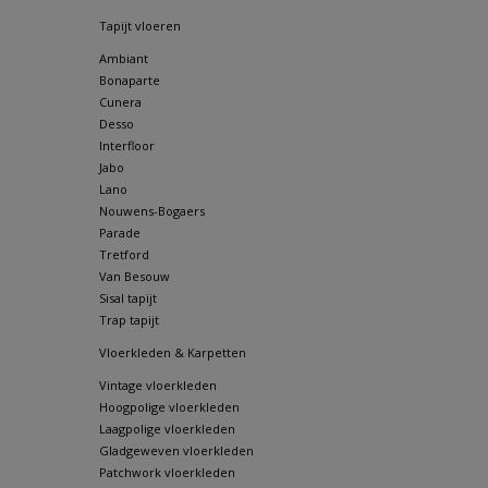
Tapijt vloeren
Ambiant
Bonaparte
Cunera
Desso
Interfloor
Jabo
Lano
Nouwens-Bogaers
Parade
Tretford
Van Besouw
Sisal tapijt
Trap tapijt
Vloerkleden & Karpetten
Vintage vloerkleden
Hoogpolige vloerkleden
Laagpolige vloerkleden
Gladgeweven vloerkleden
Patchwork vloerkleden