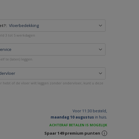
et?:
Vloerbedekking
deld 3 tot 5 werkdagen
service
lf te (laten) leggen.
dervloer
er hebt of de vloer wilt leggen zonder ondervloer, kunt u deze
Voor 11:30 besteld,
maandag 10 augustus
in huis.
ACHTERAF BETALEN IS MOGELIJK
Spaar
149
premium punten
i