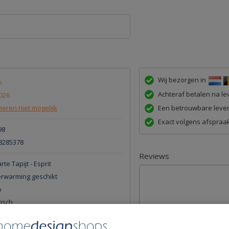
Wij bezorgen in
n
Achteraf betalen na lev
026
eren niet mogelijk
Een betrouwbare lever
Exact volgens afspraak
98
8285378
Reviews
te Tapijt - Esprit
erwarming geschikt
p
tisch
tgeluid demping
l trapgebruik