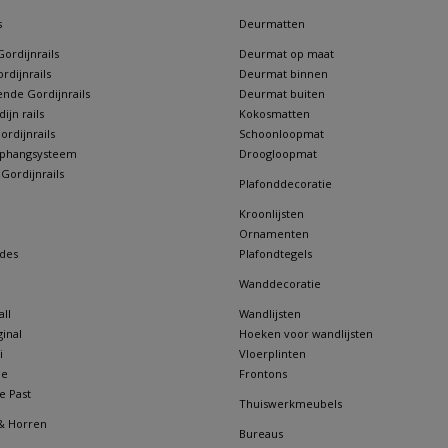
s
Deurmatten
ordijnrails
Deurmat op maat
rdijnrails
Deurmat binnen
nde Gordijnrails
Deurmat buiten
jn rails
Kokosmatten
rdijnrails
Schoonloopmat
 ophangsysteem
Droogloopmat
 Gordijnrails
Plafonddecoratie
Kroonlijsten
Ornamenten
des
Plafondtegels
Wanddecoratie
ll
Wandlijsten
inal
Hoeken voor wandlijsten
i
Vloerplinten
ne
Frontons
e Past
Thuiswerkmeubels
& Horren
Bureaus