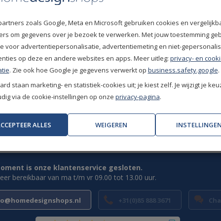
10
/
10
E.
ide
partners zoals Google, Meta en Microsoft gebruiken cookies en vergelijkb
ief woongebruik
Positief
fiers om gegevens over je bezoek te verwerken. Met jouw toestemming ge
l projectgebruik
10
/
10
Vic
e voor advertentiepersonalisatie, advertentiemeting en niet-gepersonali
eren niet mogelijk
enties op deze en andere websites en apps. Meer uitleg:
privacy- en cooki
Zeer goed.
tie
. Zie ook hoe Google je gegevens verwerkt op
business.safety.google
.
rd staan marketing- en statistiek-cookies uit; je kiest zelf. Je wijzigt je keu
ig via de cookie-instellingen op onze
privacy-pagina
.
CCEPTEER ALLES
WEIGEREN
INSTELLINGE
Uitstekende klantwaardering
(9.1/10)
oment is onze klantenservice gesloten.
weer bereikbaar van ma t/m vr 09.00 tot 13.00 uur.
fo@homedesignshops.nl
+31(0)85 888 3671
Cha