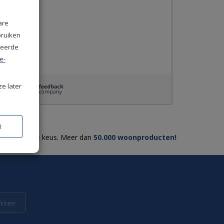
are
bruiken
seerde
e-
ze later
N
Ruime keus. Meer dan
50.000 woonproducten!
tten