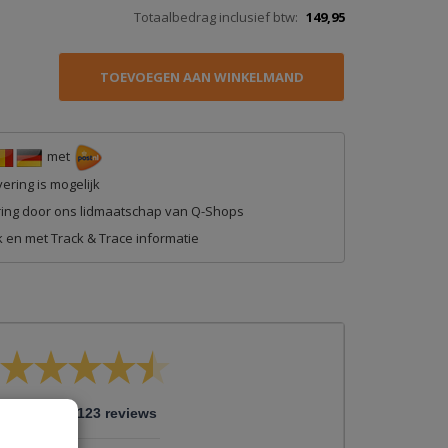
Totaalbedrag inclusief btw:
149,95
met
ering is mogelijk
ing door ons lidmaatschap van Q-Shops
 en met Track & Trace informatie
/
9
10
9.123 reviews