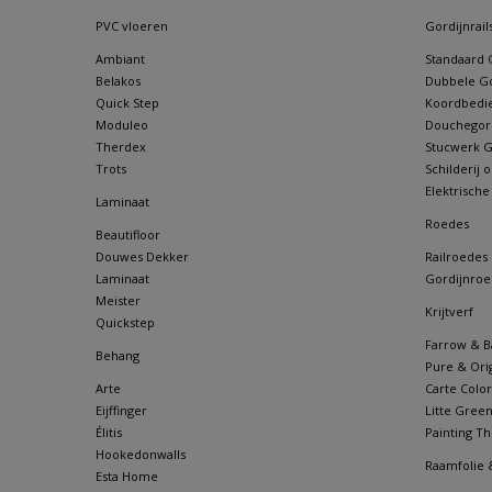
PVC vloeren
Gordijnrail
Ambiant
Standaard G
Belakos
Dubbele Go
Quick Step
Koordbedie
Moduleo
Douchegordi
Therdex
Stucwerk Go
Trots
Schilderij
Elektrische
Laminaat
Roedes
Beautifloor
Douwes Dekker
Railroedes
Laminaat
Gordijnroe
Meister
Krijtverf
Quickstep
Farrow & Ba
Behang
Pure & Orig
Arte
Carte Color
Eijffinger
Litte Gree
Élitis
Painting Th
Hookedonwalls
Raamfolie 
Esta Home