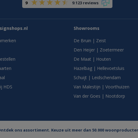
9
9.123 reviews
ignshops.nl
Showrooms
nmerken
De Bruin | Zeist
Den Heijer | Zoetermeer
bestellen
De Maat | Houten
arten
Hazelbag | Hellevoetsluis
aal
Schuijt | Leidschendam
ij HDS
Van Malestijn | Voorthuizen
Van der Goes | Nootdorp
ntdek ons assortiment. Keuze uit meer dan 50.000 woonproducte