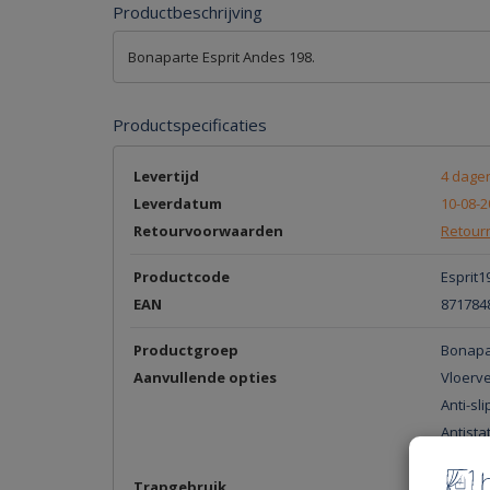
Productbeschrijving
Bonaparte Esprit Andes 198.
Productspecificaties
Levertijd
4 dage
Leverdatum
10-08-2
Retourvoorwaarden
Retourn
Productcode
Esprit1
EAN
871784
Productgroep
Bonapar
Aanvullende opties
Vloerv
Anti-sli
Antista
Contac
Trapgebruik
Normaa