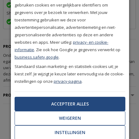
Een betrouwbare levering door ons lidmaatschap van Q-
gebruiken cookies en vergelijkbare identifiers om
gegevens over je bezoek te verwerken. Met jouw
Shops
toestemming gebruiken we deze voor
Exact volgens afspraak en met Track & Trace informatie
advertentiepersonalisatie, advertentiemeting en niet-
gepersonaliseerde advertenties op deze en andere
websites en apps. Meer uitleg:
privacy- en cookie-
PRODUCTBESCHRIJVING
informatie
. Zie ook hoe Google je gegevens verwerkt op
Ondervloerplaten speciaal voor onder 2 mm vinyl. Egalfloor Fini
business.safety.google
.
egaliseert oneffenheden uitstekend en verhoogt het loopcomfort van
Standaard staan marketing- en statistiek-cookies uit; je
uw vinyl. De drukvastheid en het deuk herstellende vermogen van
deze ondervloer maken hem hiervoor bijzonder geschikt. dikte: 5 mm,
kiest zelf. Je wijzigt je keuze later eenvoudig via de cookie-
afmeting: 80 x 57 cm pak à 10,03 m²
instellingen op onze
privacy-pagina
.
PRODUCTSPECIFICATIES
ACCEPTEER ALLES
WEIGEREN
De mooiste
A-merken
uit de woonbranche.
INSTELLINGEN